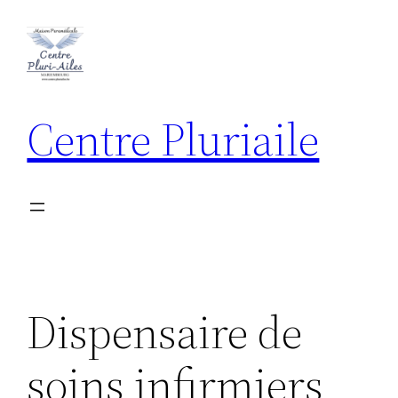
Aller
au
contenu
Centre Pluriaile
Dispensaire de
soins infirmiers